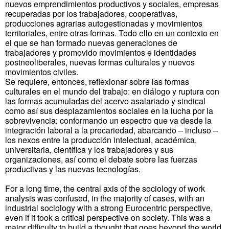
nuevos emprendimientos productivos y sociales, empresas
recuperadas por los trabajadores, cooperativas,
producciones agrarias autogestionadas y movimientos
territoriales, entre otras formas. Todo ello en un contexto en
el que se han formado nuevas generaciones de
trabajadores y promovido movimientos e identidades
postneoliberales, nuevas formas culturales y nuevos
movimientos civiles.
Se requiere, entonces, reflexionar sobre las formas
culturales en el mundo del trabajo: en diálogo y ruptura con
las formas acumuladas del acervo asalariado y sindical
como así sus desplazamientos sociales en la lucha por la
sobrevivencia; conformando un espectro que va desde la
integración laboral a la precariedad, abarcando – incluso –
los nexos entre la producción intelectual, académica,
universitaria, científica y los trabajadores y sus
organizaciones, así como el debate sobre las fuerzas
productivas y las nuevas tecnologías.
For a long time, the central axis of the sociology of work
analysis was confused, in the majority of cases, with an
industrial sociology with a strong Eurocentric perspective,
even if it took a critical perspective on society. This was a
major difficulty to build a thought that goes beyond the world