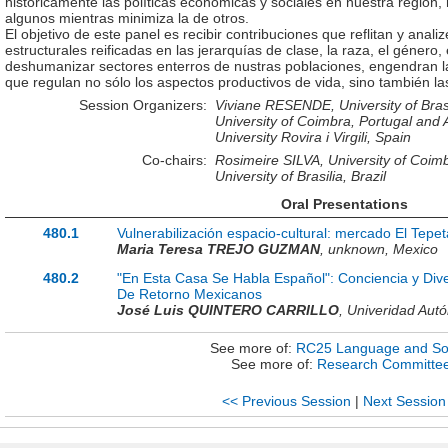
históricamente las políticas económicas y sociales en nuestra región
algunos mientras minimiza la de otros.
El objetivo de este panel es recibir contribuciones que reflitan y anal
estructurales reificadas en las jerarquías de clase, la raza, el género, 
deshumanizar sectores enterros de nustras poblaciones, engendran la
que regulan no sólo los aspectos productivos de vida, sino también l
Session Organizers:
Viviane RESENDE, University of Brasi
University of Coimbra, Portugal and
University Rovira i Virgili, Spain
Co-chairs:
Rosimeire SILVA, University of Coim
University of Brasilia, Brazil
Oral Presentations
480.1
Vulnerabilización espacio-cultural: mercado El Tepet
Maria Teresa TREJO GUZMAN
,
unknown,
Mexico
480.2
"En Esta Casa Se Habla Español": Conciencia y Dive
De Retorno Mexicanos
José Luis QUINTERO CARRILLO
,
Univeridad Aut
See more of:
RC25 Language and So
See more of:
Research Committe
<< Previous Session
|
Next Session