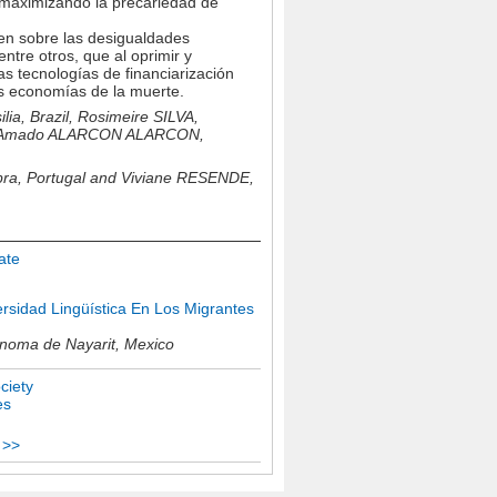
, maximizando la precariedad de
izen sobre las desigualdades
entre otros, que al oprimir y
s tecnologías de financiarización
as economías de la muerte.
lia, Brazil,
Rosimeire SILVA,
Amado ALARCON ALARCON,
bra, Portugal and
Viviane RESENDE,
ate
rsidad Lingüística En Los Migrantes
ónoma de Nayarit,
Mexico
ciety
es
 >>